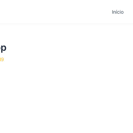
Início
op
19