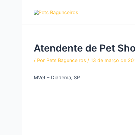
Ir
para
o
conteúdo
Atendente de Pet Sh
/ Por
Pets Bagunceiros
/
13 de março de 20
MVet
– Diadema, SP