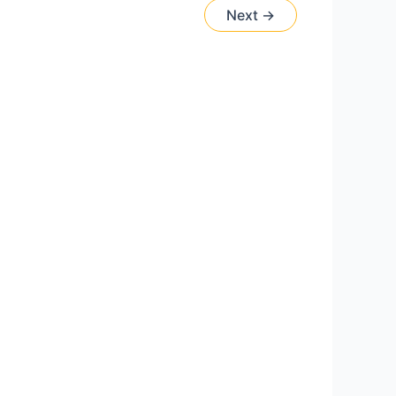
ueria.
Next
→