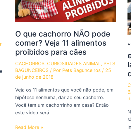
O que cachorro NÃO pode
comer? Veja 11 alimentos
r
proibidos para cães
CACHORROS
,
CURIOSIDADES ANIMAL
,
PETS
BAGUNCEIROS
/ Por
Pets Bagunceiros
/
25
e
de junho de 2018
C
Veja os 11 alimentos que você não pode, em
B
hipótese nenhuma, dar ao seu cachorro.
d
Você tem um cachorrinho em casa? Então
N
este vídeo será
s
I
O
Read More »