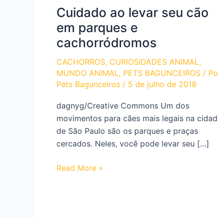
Cuidado ao levar seu cão
em parques e
cachorródromos
CACHORROS
,
CURIOSIDADES ANIMAL
,
MUNDO ANIMAL
,
PETS BAGUNCEIROS
/ Po
Pets Bagunceiros
/
5 de julho de 2018
dagnyg/Creative Commons Um dos
movimentos para cães mais legais na cidad
de São Paulo são os parques e praças
cercados. Neles, você pode levar seu […]
Cuidado
Read More »
ao
levar
seu
cão