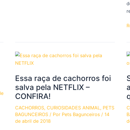
d
que
r
cachorro
NÃO
“
R
pode
O
comer?
c
Veja
q
11
e
alimentos
m
proibidos
a
para
Essa raça de cachorros foi
6
cães
a
salva pela NETFLIX –
a
CONFIRA!
l
CACHORROS
,
CURIOSIDADES ANIMAL
,
PETS
C
d
BAGUNCEIROS
/ Por
Pets Bagunceiros
/
14
B
s
de abril de 2018
d
d