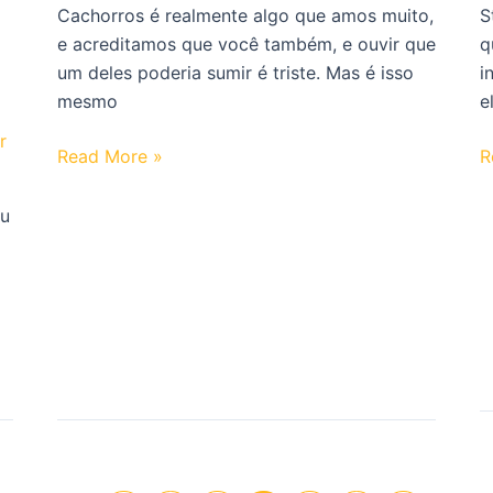
s
Cachorros é realmente algo que amos muito,
S
d
e acreditamos que você também, e ouvir que
q
f
a
um deles poderia sumir é triste. Mas é isso
i
mesmo
e
r
Essa
S
Read More »
R
raça
G
de
–
eu
cachorros
H
foi
q
salva
a
pela
t
NETFLIX
o
–
a
CONFIRA!
q
n
m