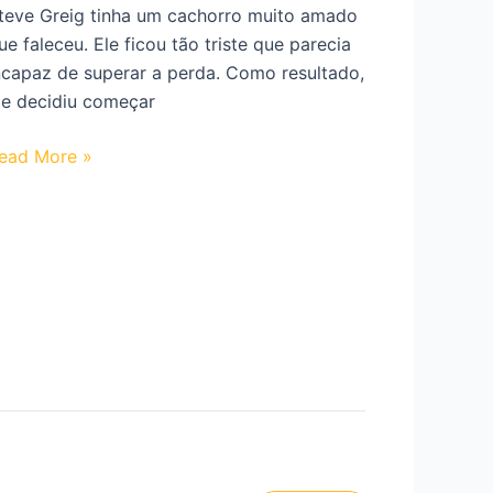
eu
teve Greig tinha um cachorro muito amado
ono
ue faleceu. Ele ficou tão triste que parecia
alecido.
ncapaz de superar a perda. Como resultado,
le decidiu começar
teve
ead More »
reig
omem
ue
dotou
odos
s
nimais
ue
inguém
ais