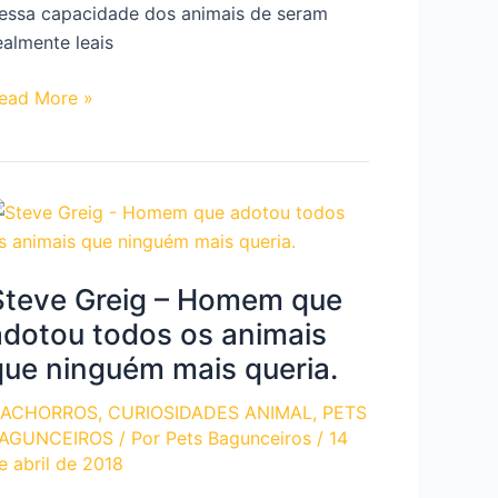
essa capacidade dos animais de seram
ealmente leais
Capitão”
ead More »
achorro
ue
stá
orando
Steve Greig – Homem que
nos
adotou todos os animais
o
que ninguém mais queria.
ado
ACHORROS
,
CURIOSIDADES ANIMAL
,
PETS
a
AGUNCEIROS
/ Por
Pets Bagunceiros
/
14
epultura
e abril de 2018
o