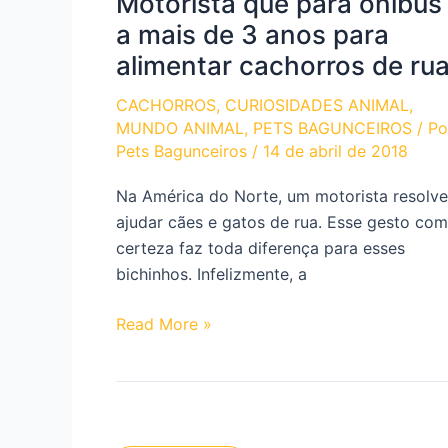
Motorista que para onibus
a mais de 3 anos para
alimentar cachorros de ru
CACHORROS
,
CURIOSIDADES ANIMAL
,
MUNDO ANIMAL
,
PETS BAGUNCEIROS
/ Po
Pets Bagunceiros
/
14 de abril de 2018
Na América do Norte, um motorista resolv
ajudar cães e gatos de rua. Esse gesto com
certeza faz toda diferença para esses
bichinhos. Infelizmente, a
Motorista
Read More »
que
para
onibus
a