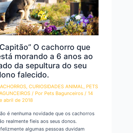
“Capitão” O cachorro que
está morando a 6 anos ao
lado da sepultura do seu
dono falecido.
ACHORROS
,
CURIOSIDADES ANIMAL
,
PETS
AGUNCEIROS
/ Por
Pets Bagunceiros
/
14
e abril de 2018
ão é nenhuma novidade que os cachorros
ão realmente fieis aos seus donos.
nfelizmente algumas pessoas duvidam