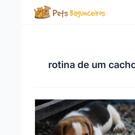
Ir
para
o
conteúdo
rotina de um cach