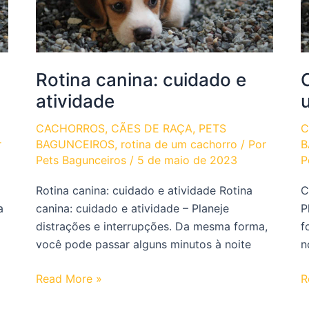
Rotina canina: cuidado e
atividade
CACHORROS
,
CÃES DE RAÇA
,
PETS
C
r
BAGUNCEIROS
,
rotina de um cachorro
/ Por
B
Pets Bagunceiros
/
5 de maio de 2023
P
Rotina canina: cuidado e atividade Rotina
C
a
canina: cuidado e atividade – Planeje
P
distrações e interrupções. Da mesma forma,
f
você pode passar alguns minutos à noite
n
Rotina
C
Read More »
R
canina:
d