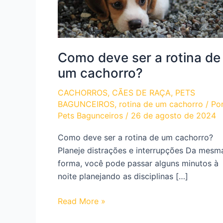
Como deve ser a rotina de
um cachorro?
CACHORROS
,
CÃES DE RAÇA
,
PETS
BAGUNCEIROS
,
rotina de um cachorro
/ Po
Pets Bagunceiros
/
26 de agosto de 2024
Como deve ser a rotina de um cachorro?
Planeje distrações e interrupções Da mesm
forma, você pode passar alguns minutos à
noite planejando as disciplinas […]
Como
Read More »
deve