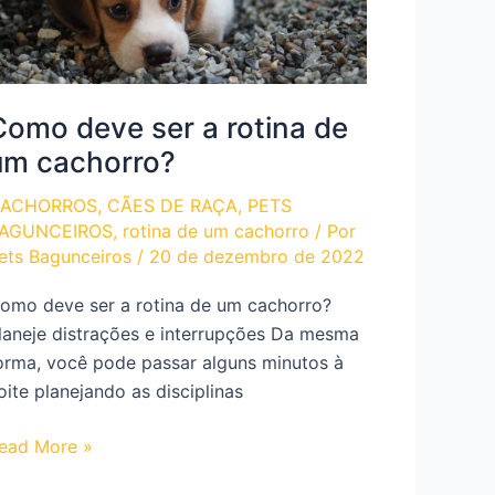
Como deve ser a rotina de
um cachorro?
ACHORROS
,
CÃES DE RAÇA
,
PETS
AGUNCEIROS
,
rotina de um cachorro
/ Por
ets Bagunceiros
/
20 de dezembro de 2022
omo deve ser a rotina de um cachorro?
laneje distrações e interrupções Da mesma
orma, você pode passar alguns minutos à
oite planejando as disciplinas
omo
ead More »
eve