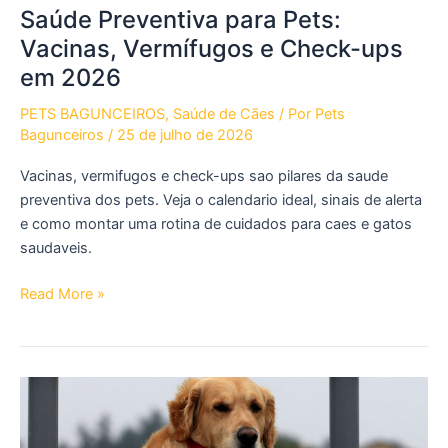
Saúde Preventiva para Pets:
Vacinas, Vermífugos e Check-ups
em 2026
PETS BAGUNCEIROS
,
Saúde de Cães
/ Por
Pets
Bagunceiros
/
25 de julho de 2026
Vacinas, vermifugos e check-ups sao pilares da saude
preventiva dos pets. Veja o calendario ideal, sinais de alerta
e como montar uma rotina de cuidados para caes e gatos
saudaveis.
Saúde
Read More »
Preventiva
para
Pets:
Vacinas,
Vermífugos
e