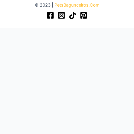
© 2023 |
PetsBagunceiros.Com
Bem-
Estar
do
seu
Pet