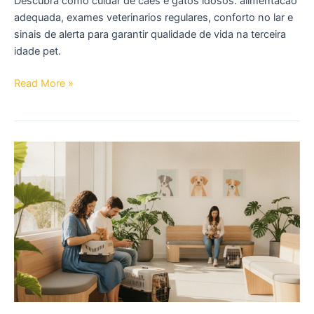
Descubra como cuidar de caes e gatos idosos: alimentacao
adequada, exames veterinarios regulares, conforto no lar e
sinais de alerta para garantir qualidade de vida na terceira
idade pet.
Pets
Read More »
Idosos:
Cuidados
Especiais
para
Cães
e
Gatos
na
Terceira
Idade
(2026)