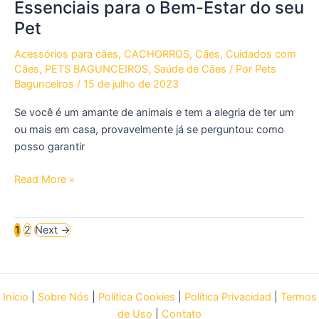
Essenciais para o Bem-Estar do seu
Pet
Acessórios para cães
,
CACHORROS
,
Cães
,
Cuidados com
Cães
,
PETS BAGUNCEIROS
,
Saúde de Cães
/ Por
Pets
Bagunceiros
/
15 de julho de 2023
Se você é um amante de animais e tem a alegria de ter um
ou mais em casa, provavelmente já se perguntou: como
posso garantir
Banho
Read More »
e
Tosa
1
2
Next
→
de
Animais:
Cuidados
Essenciais
Inicio
|
Sobre Nós
|
Política Cookies
|
Política Privacidad
|
Termos
para
de Uso
|
Contato
o