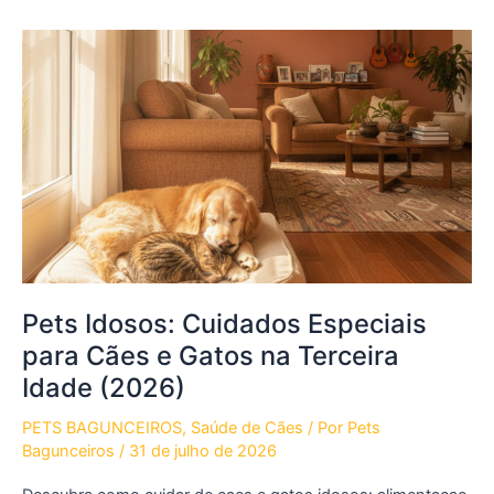
do
Pet:
Vacinas,
VermÃ­
fugos
e
Exames
por
Idade
(2026)
Pets Idosos: Cuidados Especiais
para Cães e Gatos na Terceira
Idade (2026)
PETS BAGUNCEIROS
,
Saúde de Cães
/ Por
Pets
Bagunceiros
/
31 de julho de 2026