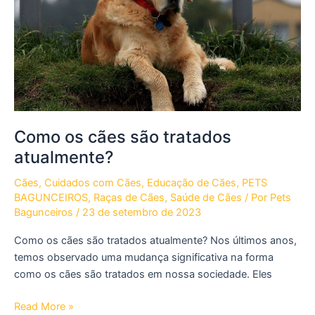
Check-
ups
em
2026
Como os cães são tratados
atualmente?
Cães
,
Cuidados com Cães
,
Educação de Cães
,
PETS
BAGUNCEIROS
,
Raças de Cães
,
Saúde de Cães
/ Por
Pets
Bagunceiros
/
23 de setembro de 2023
Como os cães são tratados atualmente? Nos últimos anos,
temos observado uma mudança significativa na forma
como os cães são tratados em nossa sociedade. Eles
Como
Read More »