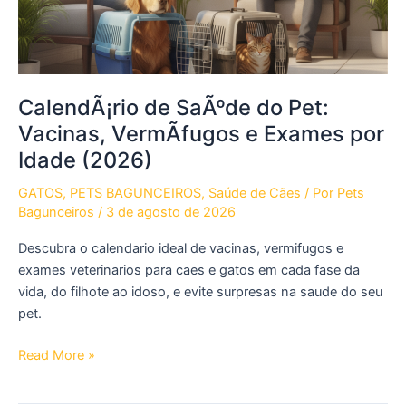
CalendÃ¡rio de SaÃºde do Pet:
Vacinas, VermÃ­fugos e Exames por
Idade (2026)
GATOS
,
PETS BAGUNCEIROS
,
Saúde de Cães
/ Por
Pets
Bagunceiros
/
3 de agosto de 2026
Descubra o calendario ideal de vacinas, vermifugos e
exames veterinarios para caes e gatos em cada fase da
vida, do filhote ao idoso, e evite surpresas na saude do seu
pet.
CalendÃ¡rio
Read More »
de
SaÃºde