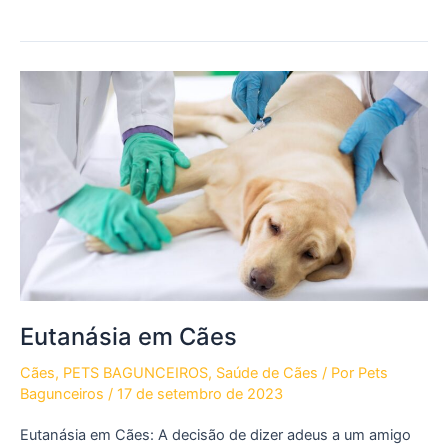
os
cães
são
tratados
atualmente?
Eutanásia em Cães
Cães
,
PETS BAGUNCEIROS
,
Saúde de Cães
/ Por
Pets
Bagunceiros
/
17 de setembro de 2023
Eutanásia em Cães: A decisão de dizer adeus a um amigo