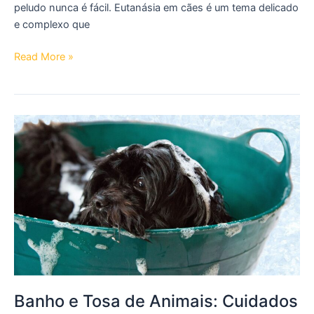
peludo nunca é fácil. Eutanásia em cães é um tema delicado
e complexo que
Eutanásia
Read More »
em
Cães
Banho e Tosa de Animais: Cuidados