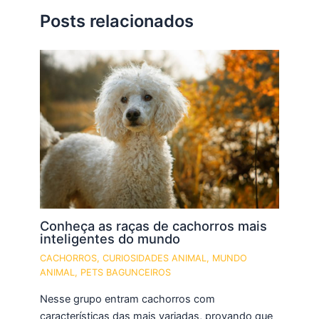
Posts relacionados
Conheça as raças de cachorros mais
inteligentes do mundo
CACHORROS
,
CURIOSIDADES ANIMAL
,
MUNDO
ANIMAL
,
PETS BAGUNCEIROS
Nesse grupo entram cachorros com
características das mais variadas, provando que