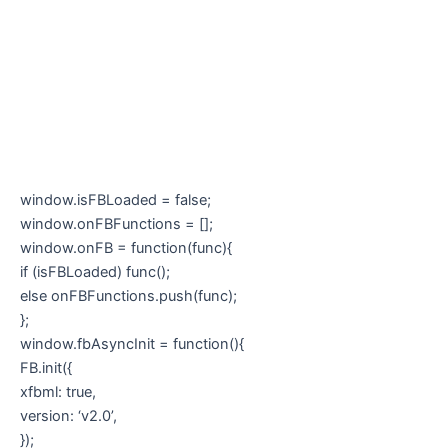
window.isFBLoaded = false;
window.onFBFunctions = [];
window.onFB = function(func){
if (isFBLoaded) func();
else onFBFunctions.push(func);
};
window.fbAsyncInit = function(){
FB.init({
xfbml: true,
version: ‘v2.0’,
});