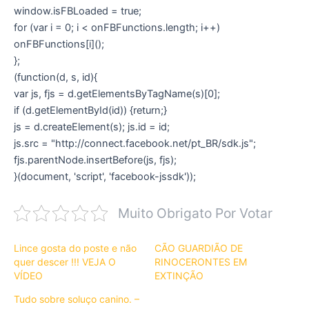
window.isFBLoaded = true;
for (var i = 0; i < onFBFunctions.length; i++)
onFBFunctions[i]();
};
(function(d, s, id){
var js, fjs = d.getElementsByTagName(s)[0];
if (d.getElementById(id)) {return;}
js = d.createElement(s); js.id = id;
js.src = "http://connect.facebook.net/pt_BR/sdk.js";
fjs.parentNode.insertBefore(js, fjs);
}(document, 'script', 'facebook-jssdk'));
Muito Obrigato Por Votar
Lince gosta do poste e não
CÃO GUARDIÃO DE
quer descer !!! VEJA O
RINOCERONTES EM
VÍDEO
EXTINÇÃO
Tudo sobre soluço canino. –