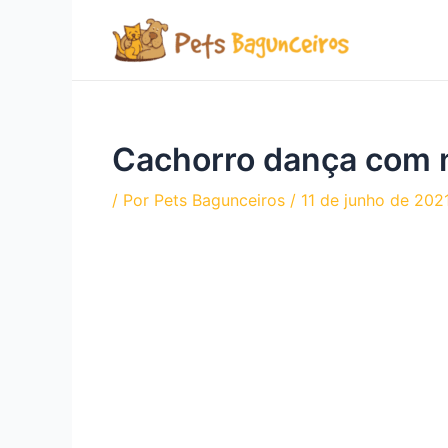
Ir
para
o
conteúdo
Cachorro dança com n
/ Por
Pets Bagunceiros
/
11 de junho de 202