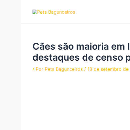
Ir
para
o
conteúdo
Cães são maioria em l
destaques de censo 
/ Por
Pets Bagunceiros
/
18 de setembro de