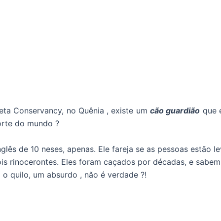
eta Conservancy, no Quênia , existe um
cão guardião
que e
orte do mundo ?
inglês de 10 neses, apenas. Ele fareja se as pessoas estão
ois rinocerontes. Eles foram caçados por décadas, e sabe
 o quilo, um absurdo , não é verdade ?!