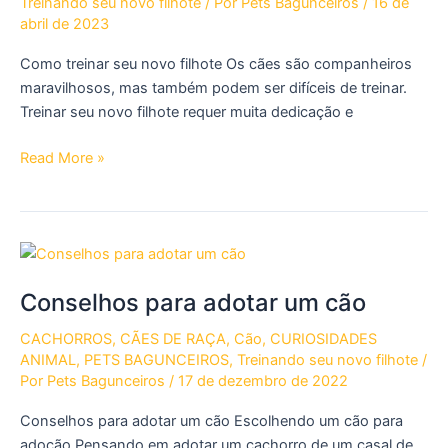
Treinando seu novo filhote
/ Por
Pets Bagunceiros
/
16 de
um
abril de 2023
Comportamento
Ideal
Como treinar seu novo filhote Os cães são companheiros
maravilhosos, mas também podem ser difíceis de treinar.
Treinar seu novo filhote requer muita dedicação e
Como
Read More »
treinar
seu
novo
filhote
Conselhos para adotar um cão
CACHORROS
,
CÃES DE RAÇA
,
Cão
,
CURIOSIDADES
ANIMAL
,
PETS BAGUNCEIROS
,
Treinando seu novo filhote
/
Por
Pets Bagunceiros
/
17 de dezembro de 2022
Conselhos para adotar um cão Escolhendo um cão para
adoção Pensando em adotar um cachorro de um casal de