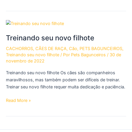
é
a
diferença
entre
cão
Treinando seu novo filhote
e
cachorro?
CACHORROS
,
CÃES DE RAÇA
,
Cão
,
PETS BAGUNCEIROS
,
Treinando seu novo filhote
/ Por
Pets Bagunceiros
/
30 de
novembro de 2022
Treinando seu novo filhote Os cães são companheiros
maravilhosos, mas também podem ser difíceis de treinar.
Treinar seu novo filhote requer muita dedicação e paciência.
Treinando
Read More »
seu
novo
filhote