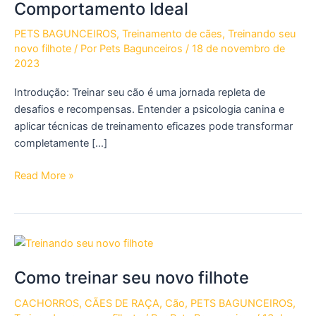
Comportamento Ideal
PETS BAGUNCEIROS
,
Treinamento de cães
,
Treinando seu
novo filhote
/ Por
Pets Bagunceiros
/
18 de novembro de
2023
Introdução: Treinar seu cão é uma jornada repleta de
desafios e recompensas. Entender a psicologia canina e
aplicar técnicas de treinamento eficazes pode transformar
completamente […]
Como
Read More »
Treinar
seu
Cão:
Técnicas
Eficazes
Como treinar seu novo filhote
e
Divertidas
CACHORROS
,
CÃES DE RAÇA
,
Cão
,
PETS BAGUNCEIROS
,
para