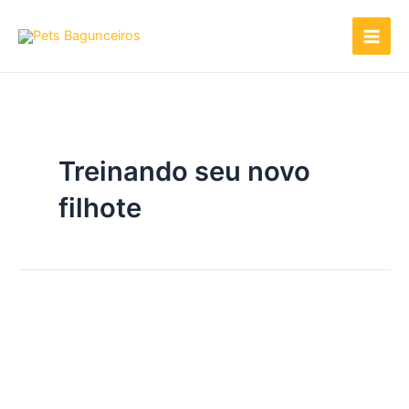
Ir
para
o
conteúdo
Treinando seu novo
filhote