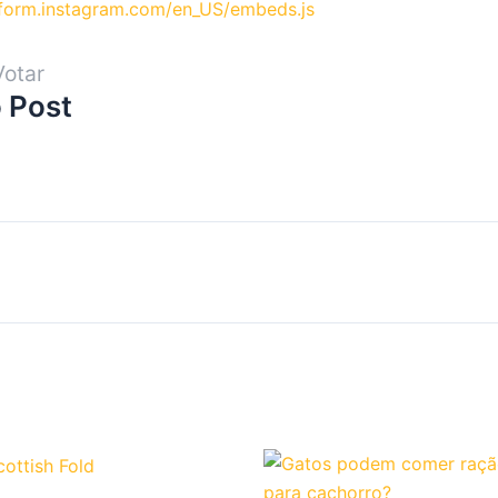
atform.instagram.com/en_US/embeds.js
Votar
 Post