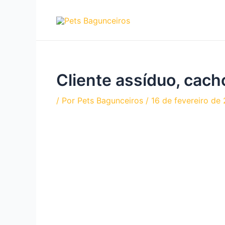
Ir
para
o
conteúdo
Cliente assíduo, cach
/ Por
Pets Bagunceiros
/
16 de fevereiro de