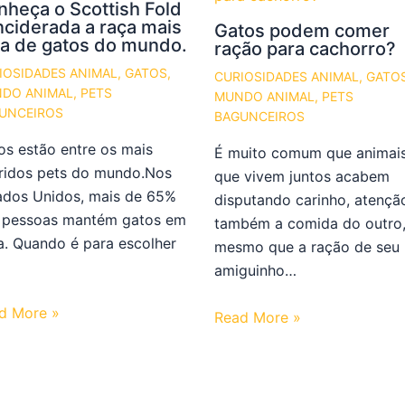
nheça o Scottish Fold
nciderada a raça mais
Gatos podem comer
ra de gatos do mundo.
ração para cachorro?
IOSIDADES ANIMAL
,
GATOS
,
CURIOSIDADES ANIMAL
,
GATO
DO ANIMAL
,
PETS
MUNDO ANIMAL
,
PETS
UNCEIROS
BAGUNCEIROS
os estão entre os mais
É muito comum que animai
ridos pets do mundo.Nos
que vivem juntos acabem
ados Unidos, mais de 65%
disputando carinho, atençã
 pessoas mantém gatos em
também a comida do outro
a. Quando é para escolher
mesmo que a ração de seu
amiguinho…
d More »
Read More »