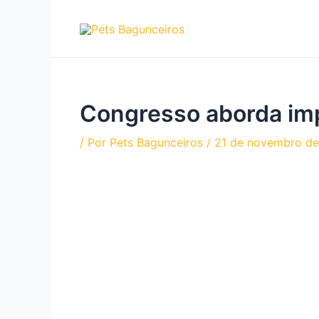
Ir
para
o
conteúdo
Congresso aborda imp
/ Por
Pets Bagunceiros
/
21 de novembro de