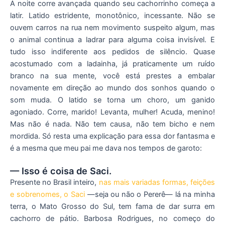
A noite corre avançada quando seu cachorrinho começa a
latir. Latido estridente, monotônico, incessante. Não se
ouvem carros na rua nem movimento suspeito algum, mas
o animal continua a ladrar para alguma coisa invisível. E
tudo isso indiferente aos pedidos de silêncio. Quase
acostumado com a ladainha, já praticamente um ruído
branco na sua mente, você está prestes a embalar
novamente em direção ao mundo dos sonhos quando o
som muda. O latido se torna um choro, um ganido
agoniado. Corre, marido! Levanta, mulher! Acuda, menino!
Mas não é nada. Não tem causa, não tem bicho e nem
mordida. Só resta uma explicação para essa dor fantasma e
é a mesma que meu pai me dava nos tempos de garoto:
— Isso é coisa de Saci.
Presente no Brasil inteiro,
nas mais variadas formas, feições
e sobrenomes, o Saci
—seja ou não o Pererê— lá na minha
terra, o Mato Grosso do Sul, tem fama de dar surra em
cachorro de pátio. Barbosa Rodrigues, no começo do