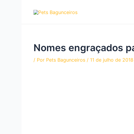
Ir
para
o
conteúdo
Nomes engraçados par
/ Por
Pets Bagunceiros
/
11 de julho de 2018