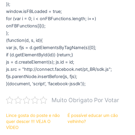
});
window.isFBLoaded = true;
for (var i = 0; i < onFBFunctions.length; i++)
onFBFunctions[i]();
};
(function(d, s, id){
var js, fjs = d.getElementsByTagName(s)[0];
if (d.getElementById(id)) {return;}
js = d.createElement(s); js.id = id;
js.src = "http://connect.facebook.net/pt_BR/sdk.js";
fjs.parentNode.insertBefore(js, fjs);
}(document, 'script', 'facebook-jssdk'));
Muito Obrigato Por Votar
Lince gosta do poste e não
É possível educar um cão
quer descer !!! VEJA O
velhinho?
VÍDEO