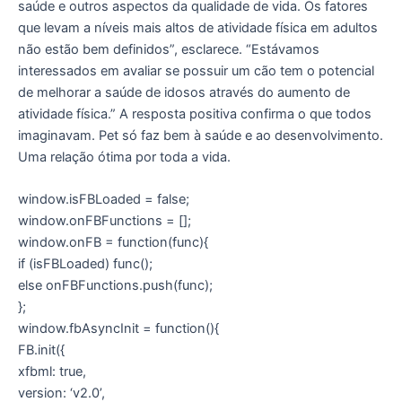
saúde e outros aspectos da qualidade de vida. Os fatores
que levam a níveis mais altos de atividade física em adultos
não estão bem definidos”, esclarece. “Estávamos
interessados em avaliar se possuir um cão tem o potencial
de melhorar a saúde de idosos através do aumento de
atividade física.” A resposta positiva confirma o que todos
imaginavam. Pet só faz bem à saúde e ao desenvolvimento.
Uma relação ótima por toda a vida.
window.isFBLoaded = false;
window.onFBFunctions = [];
window.onFB = function(func){
if (isFBLoaded) func();
else onFBFunctions.push(func);
};
window.fbAsyncInit = function(){
FB.init({
xfbml: true,
version: ‘v2.0’,