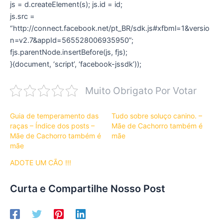
js = d.createElement(s); js.id = id;
js.src =
“http://connect.facebook.net/pt_BR/sdk.js#xfbml=1&versio
n=v2.7&appId=565528006935950”;
fjs.parentNode.insertBefore(js, fjs);
}(document, ‘script’, ‘facebook-jssdk’));
Muito Obrigato Por Votar
Guia de temperamento das
Tudo sobre soluço canino. –
raças – Índice dos posts –
Mãe de Cachorro também é
Mãe de Cachorro também é
mãe
mãe
ADOTE UM CÃO !!!
Curta e Compartilhe Nosso Post