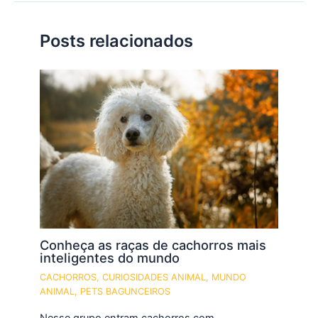
Posts relacionados
Conheça as raças de cachorros mais
inteligentes do mundo
CACHORROS
,
CURIOSIDADES ANIMAL
,
MUNDO
ANIMAL
,
PETS BAGUNCEIROS
Nesse grupo entram cachorros com