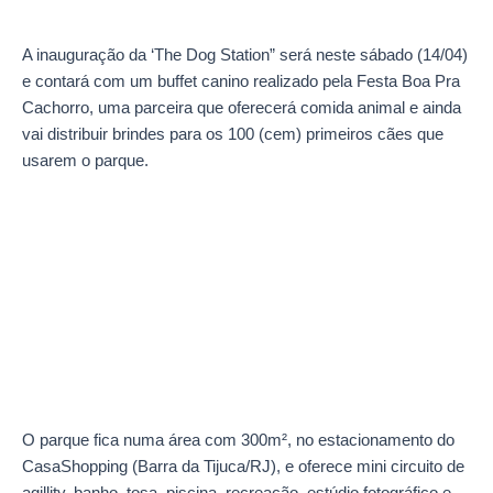
A inauguração da ‘The Dog Station” será neste sábado (14/04)
e contará com um buffet canino realizado pela Festa Boa Pra
Cachorro, uma parceira que oferecerá comida animal e ainda
vai distribuir brindes para os 100 (cem) primeiros cães que
usarem o parque.
O parque fica numa área com 300m², no estacionamento do
CasaShopping (Barra da Tijuca/RJ), e oferece mini circuito de
agillity, banho, tosa, piscina, recreação, estúdio fotográfico e