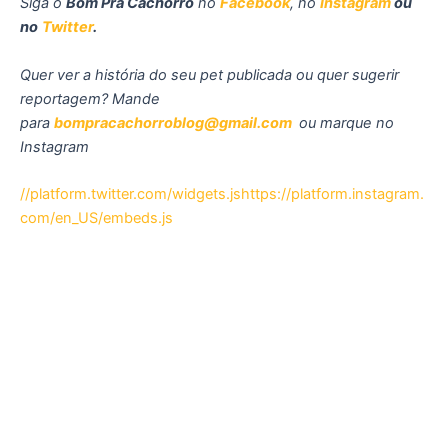
Siga o
Bom Pra Cachorro
no
Facebook
, no
Instagram
ou
no
Twitter
.
Quer ver a história do seu pet publicada ou quer sugerir
reportagem? Mande
para
bompracachorroblog@gmail.com
ou marque no
Instagram
//platform.twitter.com/widgets.js
https://platform.instagram.
com/en_US/embeds.js