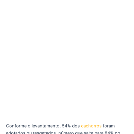
Conforme o levantamento, 54% dos
cachorros
foram
adotados ou resgatados, número que salta para 84% no