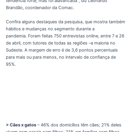
tendência forte, mas foi alavancada”, diz Leonardo
Brandão, coordenador da Comac.
Confira alguns destaques da pesquisa, que mostra também
hábitos e mudanças no segmento durante a
pandemia. Foram feitas 750 entrevistas online, entre 7 e 26
de abril, com tutores de todas as regiões –a maioria no
Sudeste. A margem de erro é de 3,6 pontos percentuais
para mais ou para menos, no intervalo de confiança de
95%.
> Cães x gatos
– 46% dos domicílios têm cães; 21% deles
vivem com casais sem filhos, 21% em famílias com filhos