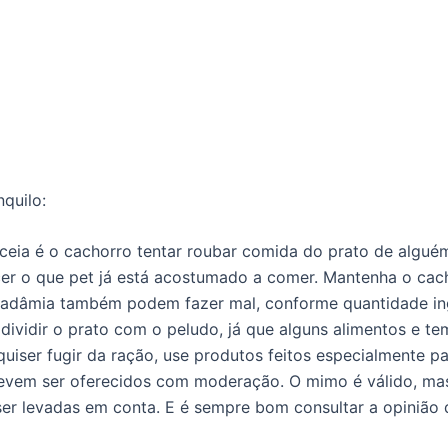
nquilo:
eia é o cachorro tentar roubar comida do prato de alguém.
recer o que pet já está acostumado a comer. Mantenha o ca
acadâmia também podem fazer mal, conforme quantidade in
ividir o prato com o peludo, já que alguns alimentos e tem
uiser fugir da ração, use produtos feitos especialmente pa
evem ser oferecidos com moderação. O mimo é válido, mas 
er levadas em conta. E é sempre bom consultar a opinião d