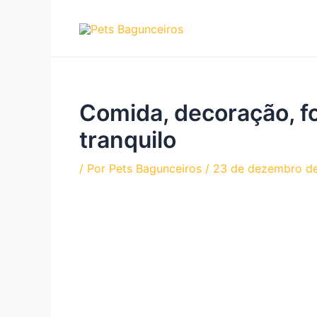
Ir
para
o
conteúdo
Comida, decoração, fo
tranquilo
/ Por
Pets Bagunceiros
/
23 de dezembro d