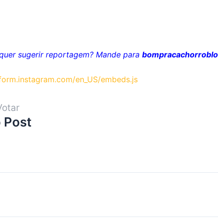
u quer sugerir reportagem? Mande para
bompracachorrobl
atform.instagram.com/en_US/embeds.js
Votar
 Post