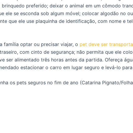
 o brinquedo preferido; deixar o animal em um cômodo tran
que ele se esconda sob algum móvel; colocar algodão no o
nte que ele use plaquinha de identificação, com nome e tel
 família optar ou precisar viajar, o
pet deve ser transport
raseiro, com cinto de segurança; não permita que ele colo
eve ser alimentado três horas antes da partida. Ofereça á
endado estacionar o carro em lugar seguro e levá-lo para f
nha os pets seguros no fim de ano (Catarina Pignato/Folha