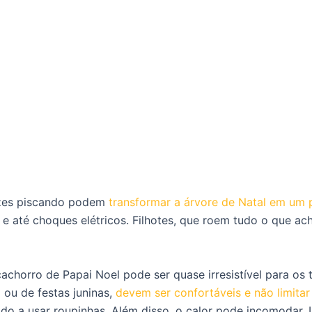
uzes piscando podem
transformar a árvore de Natal em um 
 e até choques elétricos. Filhotes, que roem tudo o que ac
cachorro de Papai Noel pode ser quase irresistível para os 
 ou de festas juninas,
devem ser confortáveis e não limita
o a usar roupinhas. Além disso, o calor pode incomodar. 