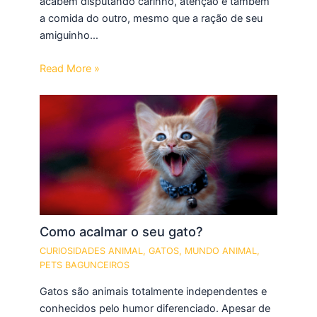
acabem disputando carinho, atenção e também
a comida do outro, mesmo que a ração de seu
amiguinho…
Read More »
Como acalmar o seu gato?
CURIOSIDADES ANIMAL
,
GATOS
,
MUNDO ANIMAL
,
PETS BAGUNCEIROS
Gatos são animais totalmente independentes e
conhecidos pelo humor diferenciado. Apesar de