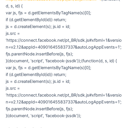
d, s, id) {
var js, fjs = d.getElementsByTagName(s)[0];
if (d.getElementById(id)) return;
js = d.createElement(s); js.id = id;
js.src =
‘https://connect.facebook.net/pt_BR/sdk.js#xfbml=1&versio
n=v2.12&appId=409016455837337&autoLogAppEvents=1’;
fjs.parentNode.insertBefore(js, fjs);
}(document, ‘script’, ‘facebook-jssdk’));(function(d, s, id) {
var js, fjs = d.getElementsByTagName(s)[0];
if (d.getElementById(id)) return;
js = d.createElement(s); js.id = id;
js.src =
‘https://connect.facebook.net/pt_BR/sdk.js#xfbml=1&versio
n=v2.12&appId=409016455837337&autoLogAppEvents=1’;
fjs.parentNode.insertBefore(js, fjs);
}(document, ‘script’, ‘facebook-jssdk’));