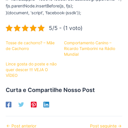
fjs.parentNode.insertBefore(js, fjs);
}(document, ‘script’, ‘facebook-jssdk’));
5/5 - (1 voto)
Tosse de cachorro? – Mãe
Comportamento Canino –
de Cachorro
Ricardo Tamborini na Rádio
Mundial
Lince gosta do poste e não
quer descer !!! VEJA O
VÍDEO
Curta e Compartilhe Nosso Post
←
Post anterior
Post seguinte
→