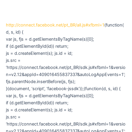
http://connect.facebook.net/pt_BR/all.js#xfbml=1
(function(
d, s, id) {
var js, fjs = d.getElementsByTagName(s)[0];
if (d.getElementById(id)) return;
js = d.createElement(s); js.id = id;
js.src =
‘https://connect.facebook.net/pt_BR/sdk.js#xfbml=1&versio
n=v2.12&appId=409016455837337&autoLogAppEvents=1’;
fjs.parentNode.insertBefore(js, fjs);
}(document, ‘script’, ‘facebook-jssdk’));(function(d, s, id) {
var js, fjs = d.getElementsByTagName(s)[0];
if (d.getElementById(id)) return;
js = d.createElement(s); js.id = id;
js.src =
‘https://connect.facebook.net/pt_BR/sdk.js#xfbml=1&versio
n=v2.12&appId=409016455837337&autoLogAppEvents=1’;