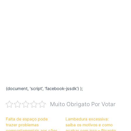
(document, 'script', 'facebook-jssdk') );
Muito Obrigato Por Votar
Falta de espaço pode
Lambedura excessiva:
trazer problemas
saiba os motivos e como
comportamentais aos cães
acabar com isso – Ricardo