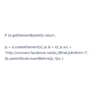
if (d.getElementById(id)) return;
js = d.createElement(s); js.id = id; js.src =
"http://connect.facebook.net/pt_BR/all.js#xfbml=1";
fjs.parentNode.insertBefore(js, fjs); }