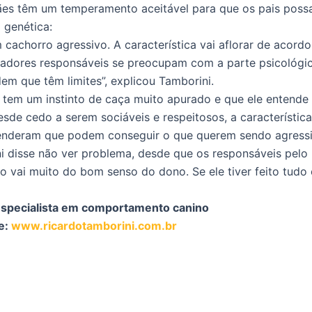
cães têm um temperamento aceitável para que os pais poss
a genética:
 cachorro agressivo. A característica vai aflorar de acord
iadores responsáveis se preocupam com a parte psicológi
m que têm limites”, explicou Tamborini.
ll tem um instinto de caça muito apurado e que ele enten
sde cedo a serem sociáveis e respeitosos, a característic
enderam que podem conseguir o que querem sendo agressiv
ini disse não ver problema, desde que os responsáveis p
o vai muito do bom senso do dono. Se ele tiver feito tudo
 especialista em comportamento canino
e:
www.ricardotamborini.com.br