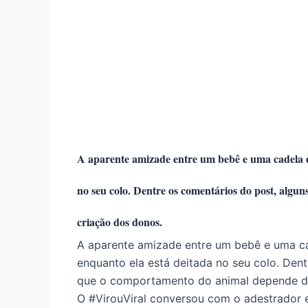
É seguro deixar crianças com um pitbull
É seguro deixar crianças com um pitbull
A aparente amizade entre um bebê e uma cadela da
no seu colo. Dentre os comentários do post, algu
criação dos donos.
A aparente amizade entre um bebê e uma cad
enquanto ela está deitada no seu colo. Dent
que o comportamento do animal depende d
O #VirouViral conversou com o adestrador e