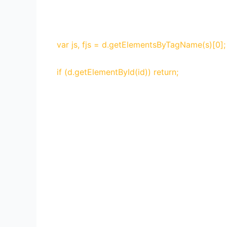
var js, fjs = d.getElementsByTagName(s)[0];
if (d.getElementById(id)) return;