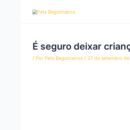
Ir
para
o
conteúdo
É seguro deixar crian
/ Por
Pets Bagunceiros
/
27 de setembro de