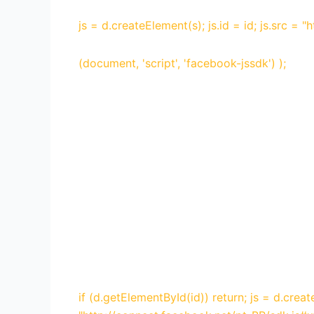
js = d.createElement(s); js.id = id; js.src = 
(document, 'script', 'facebook-jssdk') );
if (d.getElementById(id)) return; js = d.create