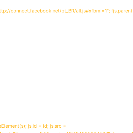
"http://connect.facebook.net/pt_BR/all.js#xfbml=1"; fjs.parent
Element(s); js.id = id; js.src =