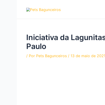
Ir
para
o
conteúdo
Iniciativa da Lagunit
Paulo
/ Por
Pets Bagunceiros
/
13 de maio de 202