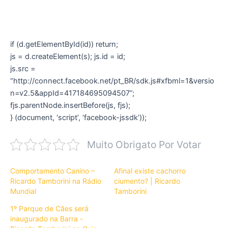
if (d.getElementById(id)) return;
js = d.createElement(s); js.id = id;
js.src =
“http://connect.facebook.net/pt_BR/sdk.js#xfbml=1&versio
n=v2.5&appId=417184695094507”;
fjs.parentNode.insertBefore(js, fjs);
} (document, ‘script’, ‘facebook-jssdk’));
Muito Obrigato Por Votar
Comportamento Canino –
Afinal existe cachorro
Ricardo Tamborini na Rádio
ciumento? | Ricardo
Mundial
Tamborini
1º Parque de Cães será
inaugurado na Barra -