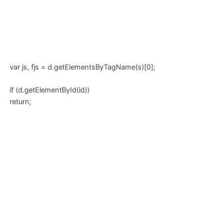
var js, fjs = d.getElementsByTagName(s)[0];
if (d.getElementById(id))
return;