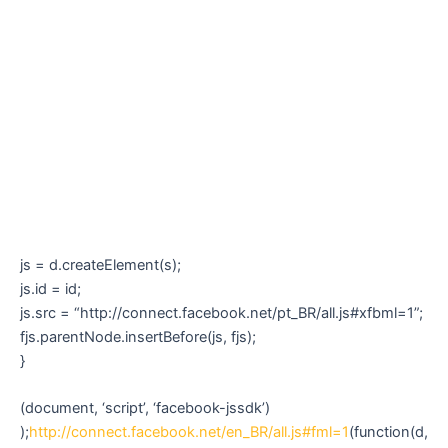
js = d.createElement(s);
js.id = id;
js.src = “http://connect.facebook.net/pt_BR/all.js#xfbml=1”;
fjs.parentNode.insertBefore(js, fjs);
}
(document, ‘script’, ‘facebook-jssdk’)
);
http://connect.facebook.net/en_BR/all.js#fml=1
(function(d,