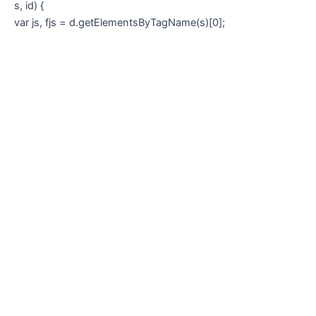
s, id) {
var js, fjs = d.getElementsByTagName(s)[0];