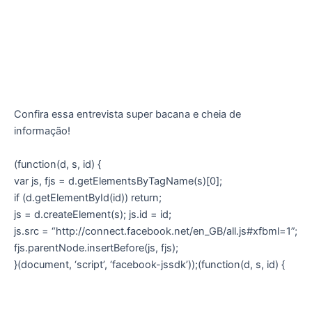
Confira essa entrevista super bacana e cheia de
informação!
(function(d, s, id) {
var js, fjs = d.getElementsByTagName(s)[0];
if (d.getElementById(id)) return;
js = d.createElement(s); js.id = id;
js.src = “http://connect.facebook.net/en_GB/all.js#xfbml=1”;
fjs.parentNode.insertBefore(js, fjs);
}(document, ‘script’, ‘facebook-jssdk’));(function(d, s, id) {