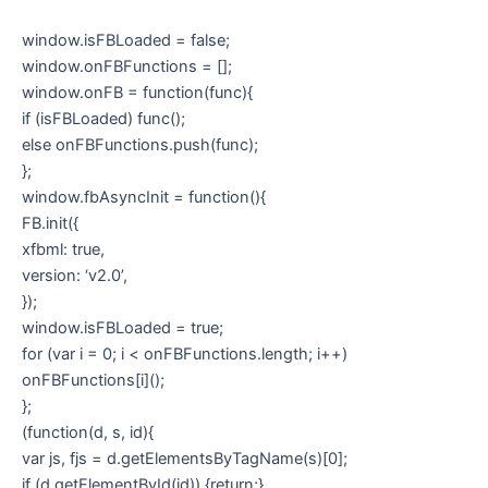
window.isFBLoaded = false;
window.onFBFunctions = [];
window.onFB = function(func){
if (isFBLoaded) func();
else onFBFunctions.push(func);
};
window.fbAsyncInit = function(){
FB.init({
xfbml: true,
version: ‘v2.0’,
});
window.isFBLoaded = true;
for (var i = 0; i < onFBFunctions.length; i++)
onFBFunctions[i]();
};
(function(d, s, id){
var js, fjs = d.getElementsByTagName(s)[0];
if (d.getElementById(id)) {return;}