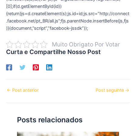
[0];if(d.getElementById(id))
{return}js=d.createElement(s);js.id=id;js.src=”http://connect
.facebook.net/pt_BR/all.js”;fjs.parentNode.insertBefore(js,fjs
)}(document,”script”,”facebook-jssdk”));
Muito Obrigato Por Votar
Curta e Compartilhe Nosso Post
←
Post anterior
Post seguinte
→
Posts relacionados