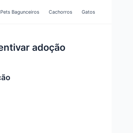
Pets Bagunceiros
Cachorros
Gatos
centivar adoção
ção