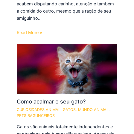
acabem disputando carinho, atenção e também
a comida do outro, mesmo que a ração de seu
amiguinho…
Read More »
Como acalmar o seu gato?
CURIOSIDADES ANIMAL
,
GATOS
,
MUNDO ANIMAL
,
PETS BAGUNCEIROS
Gatos são animais totalmente independentes e
conhecidos pelo humor diferenciado. Apesar de