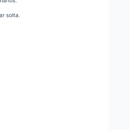
omanos.
r solta.