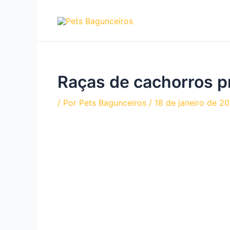
Ir
para
o
conteúdo
Raças de cachorros p
/ Por
Pets Bagunceiros
/
18 de janeiro de 2