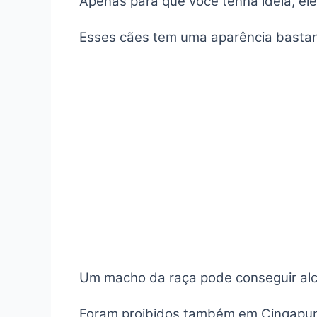
Apenas para que você tenha ideia, ele
Esses cães tem uma aparência bastant
Um macho da raça pode conseguir alc
Foram proibidos também em Cingapur