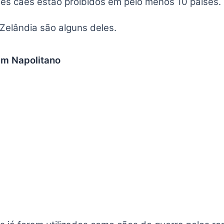
tes cães estão proibidos em pelo menos 10 países.
Zelândia são alguns deles.
im Napolitano