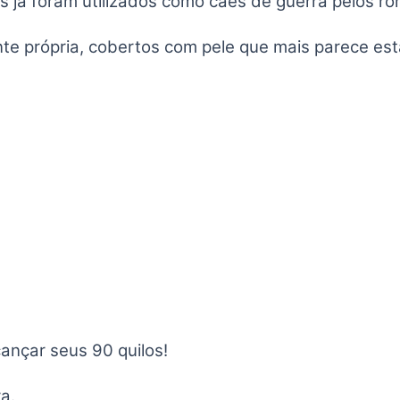
s já foram utilizados como cães de guerra pelos r
e própria, cobertos com pele que mais parece esta
ançar seus 90 quilos!
a.